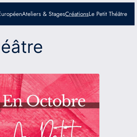
 Européen
Ateliers & Stages
Créations
Le Petit Théâtre
héâtre