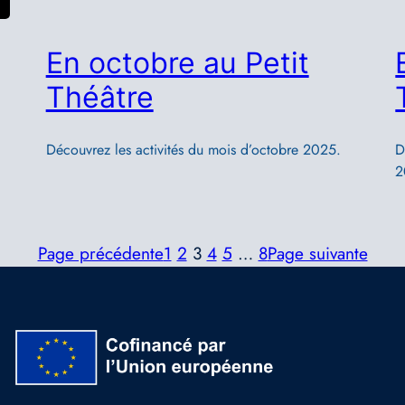
En octobre au Petit
Théâtre
Découvrez les activités du mois d’octobre 2025.
D
2
Page précédente
1
2
3
4
5
…
8
Page suivante