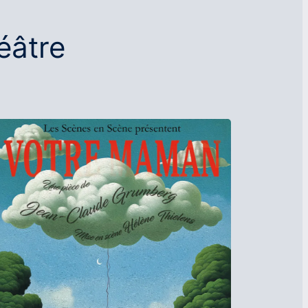
éâtre