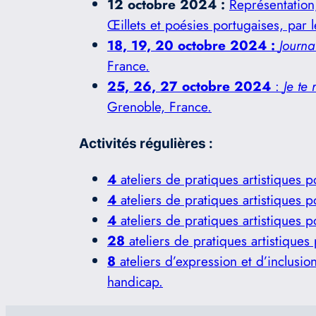
12 octobre 2024 :
Représentatio
Œillets et poésies portugaises, par le
18, 19, 20 octobre 2024 :
Journa
France.
25, 26, 27 octobre 2024
:
Je te
Grenoble, France.
Activités régulières :
4
ateliers de pratiques artistiques p
4
ateliers de pratiques artistiques p
4
ateliers de pratiques artistiques p
28
ateliers de pratiques artistiques
8
ateliers d’expression et d’inclusio
handicap.