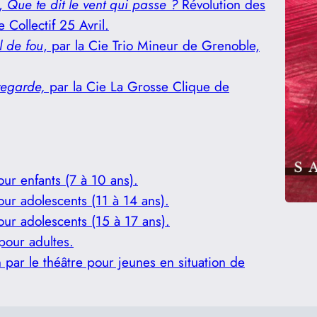
n,
Que te dit le vent qui passe ?
Révolution des
 Collectif 25 Avril.
l de fou
, par la Cie Trio Mineur de Grenoble,
 regarde,
par la Cie La Grosse Clique de
our enfants (7 à 10 ans).
our adolescents (11 à 14 ans).
our adolescents (15 à 17 ans).
 pour adultes.
n par le théâtre pour jeunes en situation de