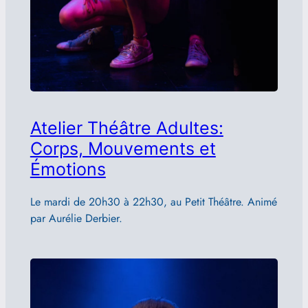
Atelier Théâtre Adultes:
Corps, Mouvements et
Émotions
Le mardi de 20h30 à 22h30, au Petit Théâtre. Animé
par Aurélie Derbier.