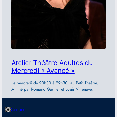
Atelier Théâtre Adultes du
Mercredi « Avancé »
Le mercredi de 20h30 à 22h30, au Petit Théâtre.
Animé par Romano Garnier et Louis Villenave.
Créarc