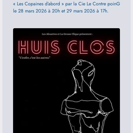
« Les Copaines d’abord » par la Cie Le Contre poinG
le 28 mars 2026 à 20h et 29 mars 2026 à 17h.