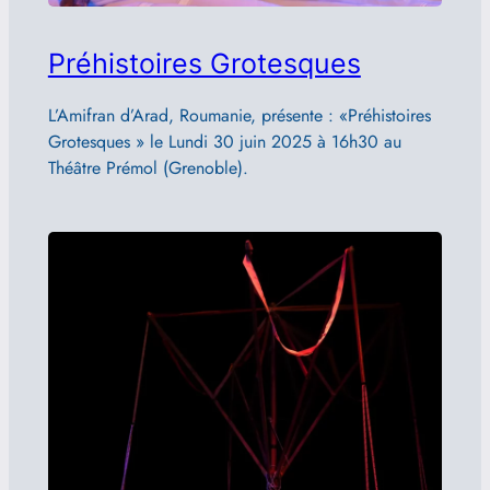
Préhistoires Grotesques
L’Amifran d’Arad, Roumanie, présente : «Préhistoires
Grotesques » le Lundi 30 juin 2025 à 16h30 au
Théâtre Prémol (Grenoble).