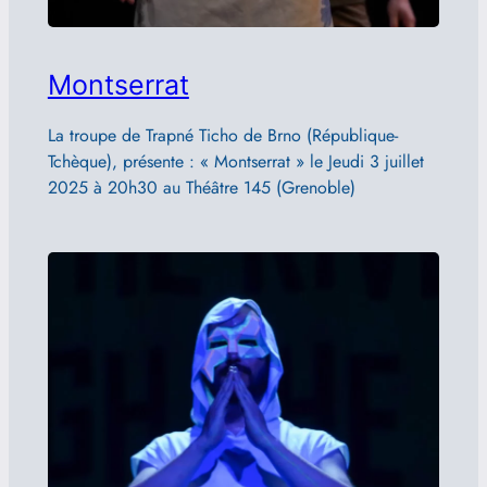
Montserrat
La troupe de Trapné Ticho de Brno (République-
Tchèque), présente : « Montserrat » le Jeudi 3 juillet
2025 à 20h30 au Théâtre 145 (Grenoble)