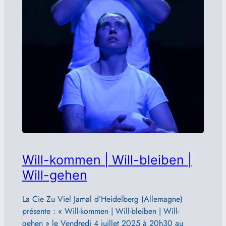
Will-kommen | Will-bleiben |
Will-gehen
La Cie Zu Viel Jamal d’Heidelberg (Allemagne)
présente : « Will-kommen | Will-bleiben | Will-
gehen » le Vendredi 4 juillet 2025 à 20h30 au