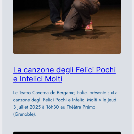
La canzone degli Felici Pochi
e Infelici Molti
Le Teatro Caverna de Bergame, Italie, présente : «La
canzone degli Felici Pochi e Infelici Molti » le Jeudi
3 juillet 2025 à 16h30 au Théâtre Prémol
(Grenoble).