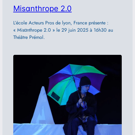
Misαnthrope 2.0
L’école Acteurs Pros de lyon, France présente :
« Misαnthrope 2.0 » le 29 juin 2025 à 16h30 au
Théâtre Prémol.