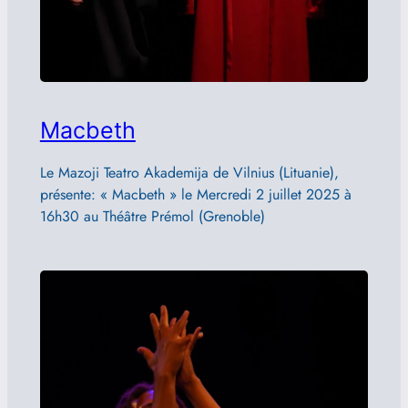
Macbeth
Le Mazoji Teatro Akademija de Vilnius (Lituanie),
présente: « Macbeth » le Mercredi 2 juillet 2025 à
16h30 au Théâtre Prémol (Grenoble)