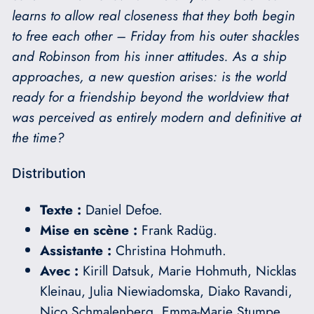
learns to allow real closeness that they both begin
to free each other – Friday from his outer shackles
and Robinson from his inner attitudes.
As a ship
approaches, a new question arises: is the world
ready for a friendship beyond the worldview that
was perceived as entirely modern and definitive at
the time?
Distribution
Texte :
Daniel Defoe.
M
ise en scène
:
Frank Radüg.
Assistante :
Christina Hohmuth.
Avec :
Kirill Datsuk, Marie Hohmuth, Nicklas
Kleinau, Julia Niewiadomska, Diako Ravandi,
Nico Schmalenberg, Emma-Marie Stumpe,