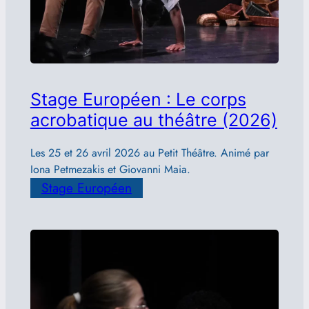
Stage Européen : Le corps
acrobatique au théâtre (2026)
Les 25 et 26 avril 2026 au Petit Théâtre. Animé par
Iona Petmezakis et Giovanni Maia.
Stage Européen