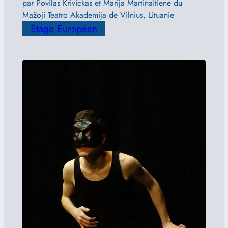
par Povilas Krivickas et Marija Martinaitienė du
Mažoji Teatro Akademija de Vilnius, Lituanie
Stage Européen