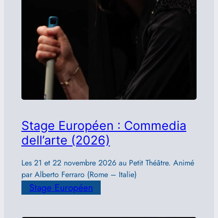
Stage Européen : Commedia
dell’arte (2026)
Les 21 et 22 novembre 2026 au Petit Théâtre. Animé
par Alberto Ferraro (Rome – Italie)
Stage Européen