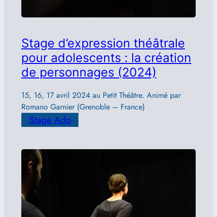
Stage d’expression théâtrale
pour adolescents : la création
de personnages (2024)
15, 16, 17 avril 2024 au Petit Théâtre. Animé par
Romano Garnier (Grenoble – France)
Stage Ado