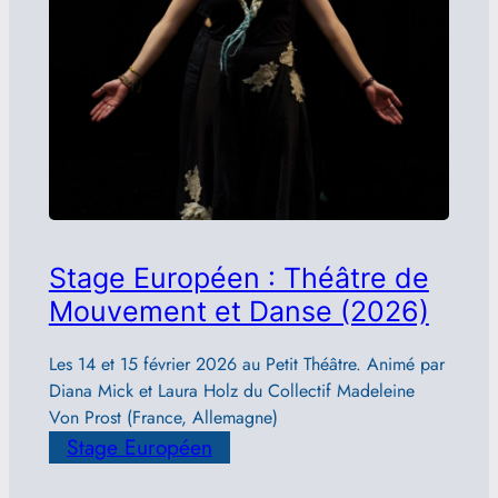
Stage Européen : Théâtre de
Mouvement et Danse (2026)
Les 14 et 15 février 2026 au Petit Théâtre. Animé par
Diana Mick et Laura Holz du Collectif Madeleine
Von Prost (France, Allemagne)
Stage Européen