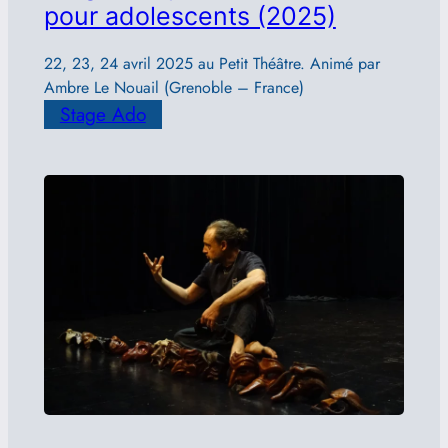
pour adolescents (2025)
22, 23, 24 avril 2025 au Petit Théâtre. Animé par
Ambre Le Nouail (Grenoble – France)
Stage Ado