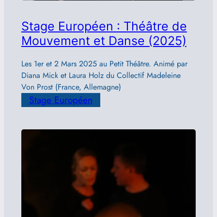
Stage Européen : Théâtre de
Mouvement et Danse (2025)
Les 1er et 2 Mars 2025 au Petit Théâtre. Animé par
Diana Mick et Laura Holz du Collectif Madeleine
Von Prost (France, Allemagne)
Stage Européen