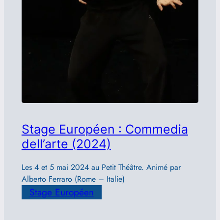
Stage Européen : Commedia
dell’arte (2024)
Les 4 et 5 mai 2024 au Petit Théâtre. Animé par
Alberto Ferraro (Rome – Italie)
Stage Européen