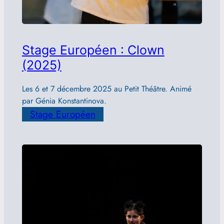
Stage Européen : Clown
(2025)
Les 6 et 7 décembre 2025 au Petit Théâtre. Animé
par Génia Konstantinova.
Stage Européen