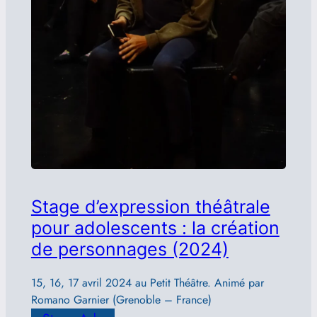
Stage d’expression théâtrale
pour adolescents : la création
de personnages (2024)
15, 16, 17 avril 2024 au Petit Théâtre. Animé par
Romano Garnier (Grenoble – France)