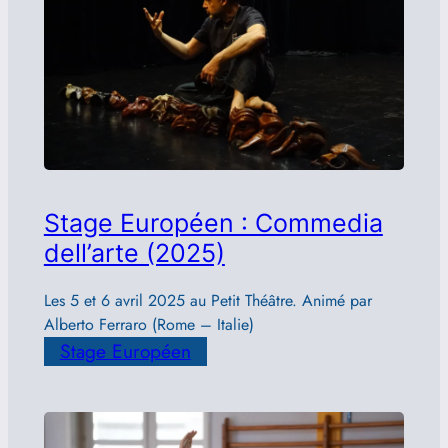
Stage Européen : Commedia
dell’arte (2025)
Les 5 et 6 avril 2025 au Petit Théâtre. Animé par
Alberto Ferraro (Rome – Italie)
Stage Européen