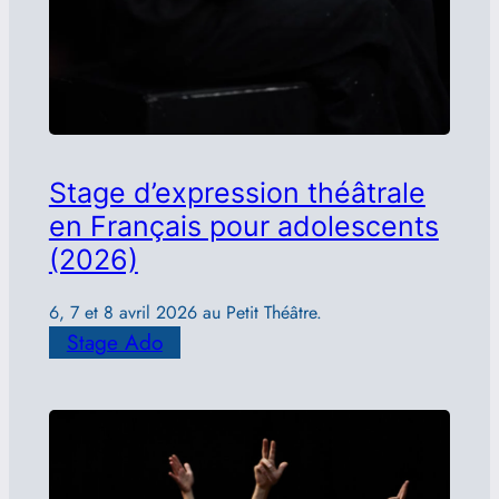
Stage d’expression théâtrale
en Français pour adolescents
(2026)
6, 7 et 8 avril 2026 au Petit Théâtre.
Stage Ado