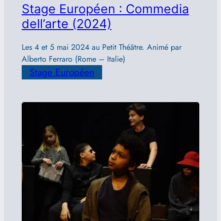
Stage Européen : Commedia
dell’arte (2024)
Les 4 et 5 mai 2024 au Petit Théâtre. Animé par
Alberto Ferraro (Rome – Italie)
Stage Européen