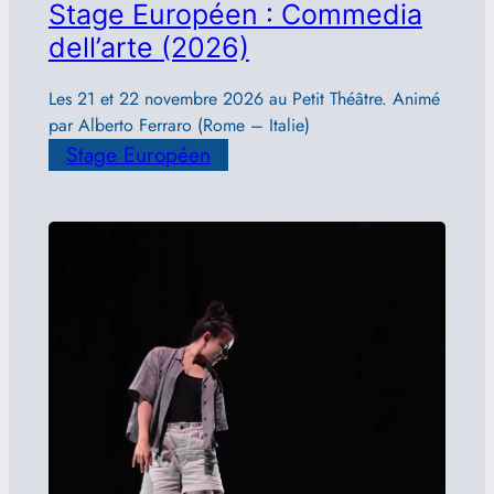
Stage Européen : Commedia
dell’arte (2026)
Les 21 et 22 novembre 2026 au Petit Théâtre. Animé
par Alberto Ferraro (Rome – Italie)
Stage Européen