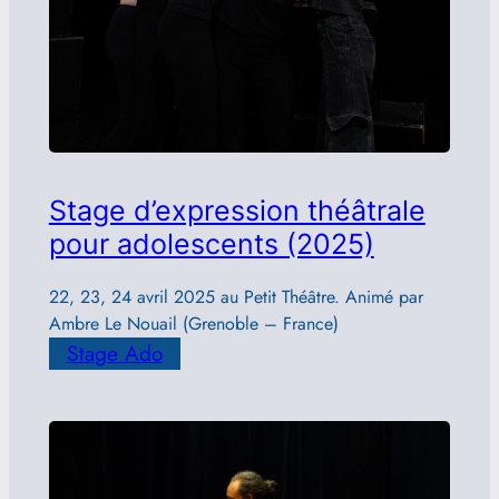
Stage d’expression théâtrale
pour adolescents (2025)
22, 23, 24 avril 2025 au Petit Théâtre. Animé par
Ambre Le Nouail (Grenoble – France)
Stage Ado