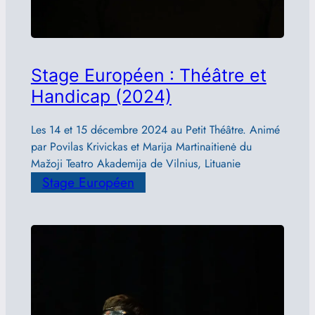
Stage Européen : Théâtre et
Handicap (2024)
Les 14 et 15 décembre 2024 au Petit Théâtre. Animé
par Povilas Krivickas et Marija Martinaitienė du
Mažoji Teatro Akademija de Vilnius, Lituanie
Stage Européen