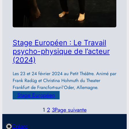
Stage Européen : Le Travail
psycho-physique de l’acteur
(2024)
Les 23 et 24 février 2024 au Petit Théâtre. Animé par
Frank Radüg et Christina Hohmuth du Theater
Frankfurt de Francfort-sur-l’Oder, Allemagne.
Stage Européen
1
2
3
Page suivante
Créarc