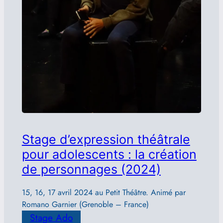
Stage d’expression théâtrale
pour adolescents : la création
de personnages (2024)
15, 16, 17 avril 2024 au Petit Théâtre. Animé par
Romano Garnier (Grenoble – France)
Stage Ado