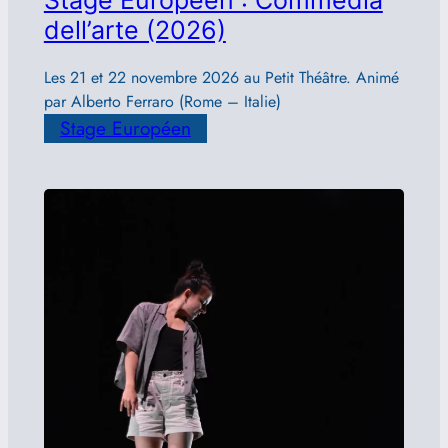
Stage Européen : Commedia
dell’arte (2026)
Les 21 et 22 novembre 2026 au Petit Théâtre. Animé
par Alberto Ferraro (Rome – Italie)
Stage Européen