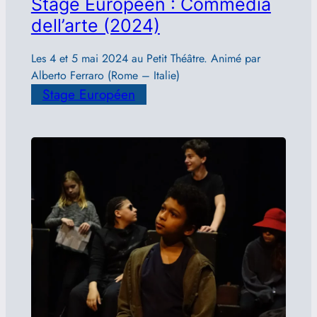
Stage Européen : Commedia
dell’arte (2024)
Les 4 et 5 mai 2024 au Petit Théâtre. Animé par
Alberto Ferraro (Rome – Italie)
Stage Européen