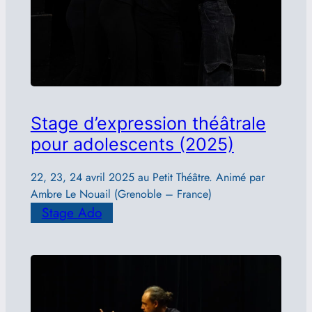
Stage d’expression théâtrale
pour adolescents (2025)
22, 23, 24 avril 2025 au Petit Théâtre. Animé par
Ambre Le Nouail (Grenoble – France)
Stage Ado