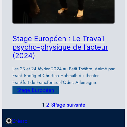
Stage Européen : Le Travail
psycho-physique de l’acteur
(2024)
Les 23 et 24 février 2024 au Petit Théâtre. Animé par
Frank Radüg et Christina Hohmuth du Theater
Frankfurt de Francfort-sur-l’Oder, Allemagne.
Stage Européen
1
2
3
Page suivante
Créarc