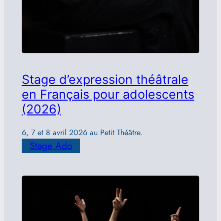
Stage d’expression théâtrale
en Français pour adolescents
(2026)
6, 7 et 8 avril 2026 au Petit Théâtre.
Stage Ado