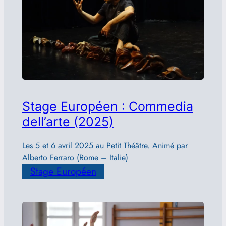
Stage Européen : Commedia
dell’arte (2025)
Les 5 et 6 avril 2025 au Petit Théâtre. Animé par
Alberto Ferraro (Rome – Italie)
Stage Européen