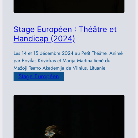
Stage Européen : Théâtre et
Handicap (2024)
Les 14 et 15 décembre 2024 au Petit Théâtre. Animé
par Povilas Krivickas et Marija Martinaitienė du
Mažoji Teatro Akademija de Vilnius, Lituanie
Stage Européen