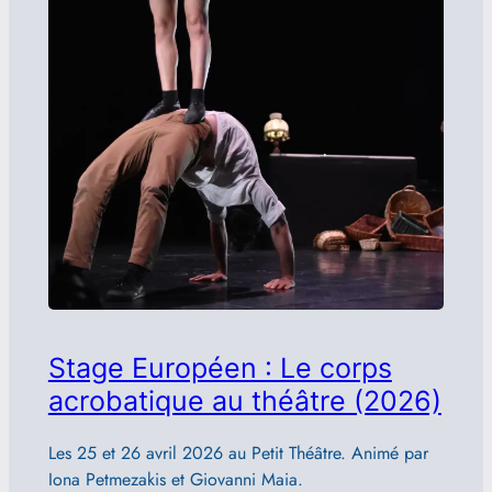
Stage Européen : Le corps
acrobatique au théâtre (2026)
Les 25 et 26 avril 2026 au Petit Théâtre. Animé par
Iona Petmezakis et Giovanni Maia.