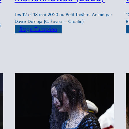
Les 12 et 13 mai 2023 au Petit Théâtre. Animé par
1
Davor Dokleja (Čakovec – Croatie)
R
é
Stage Européen