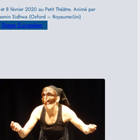
 et 8 février 2020 au Petit Théâtre. Animé par
asmin Sidhwa (Oxford – Royaume-Uni)
Stage Européen