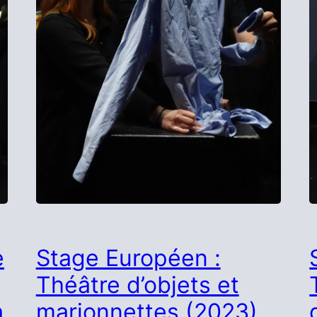
e
Stage Européen :
Théâtre d’objets et
a
marionnettes (2023)