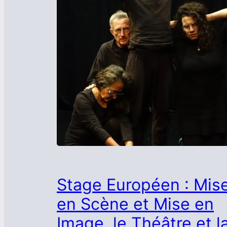
Stage Européen : Mis
en Scène et Mise en
Image, le Théâtre et l