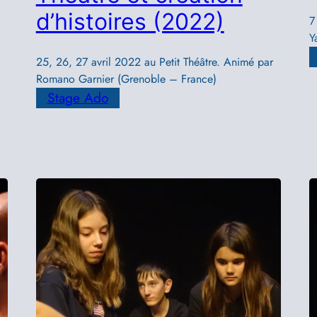
d’histoires (2022)
7
Y
25, 26, 27 avril 2022 au Petit Théâtre. Animé par
Romano Garnier (Grenoble – France)
Stage Ado