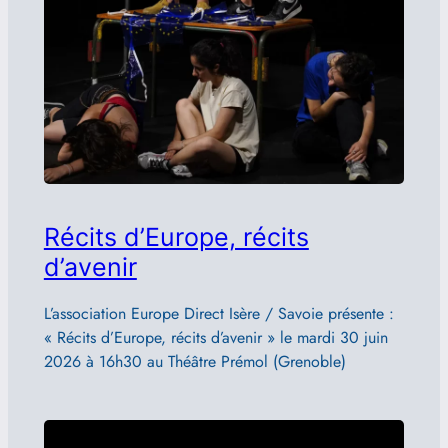
Récits d’Europe, récits
d’avenir
L’association Europe Direct Isère / Savoie présente :
« Récits d’Europe, récits d’avenir » le mardi 30 juin
2026 à 16h30 au Théâtre Prémol (Grenoble)