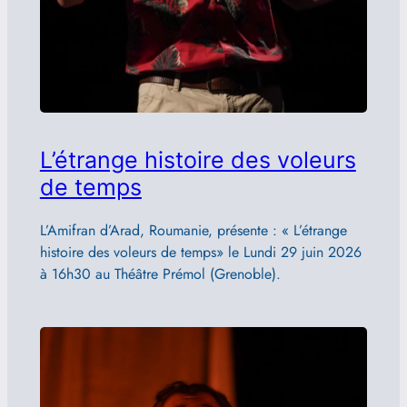
L’étrange histoire des voleurs
de temps
L’Amifran d’Arad, Roumanie, présente : « L’étrange
histoire des voleurs de temps» le Lundi 29 juin 2026
à 16h30 au Théâtre Prémol (Grenoble).