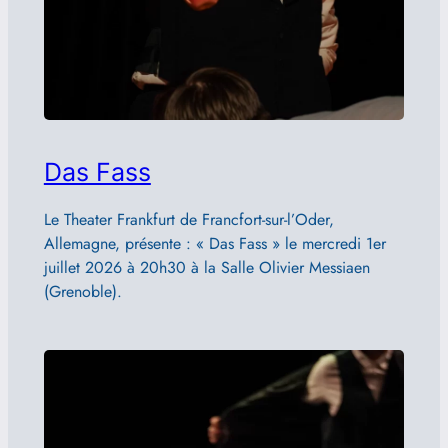
Das Fass
Le Theater Frankfurt de Francfort-sur-l’Oder,
Allemagne, présente : « Das Fass » le mercredi 1er
juillet 2026 à 20h30 à la Salle Olivier Messiaen
(Grenoble).